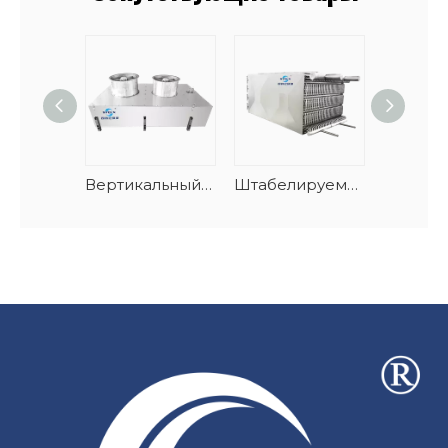
Вертикальный спиральный туннельный испаритель для морепродуктов с автоматическим размораживанием
Штабелируемый спиральный испаритель морозильной камеры из нержавеющей стали и AlMg