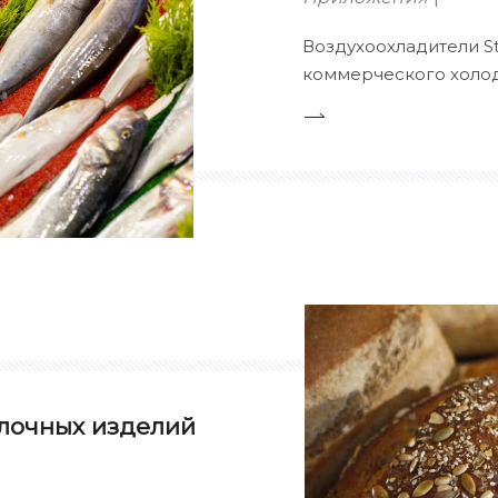
Воздухоохладители S
коммерческого холод
надежное охлаждени
и предприятий общес
совместимости с неск
ГФУ), наши системы 
работы благодаря ад
лочных изделий