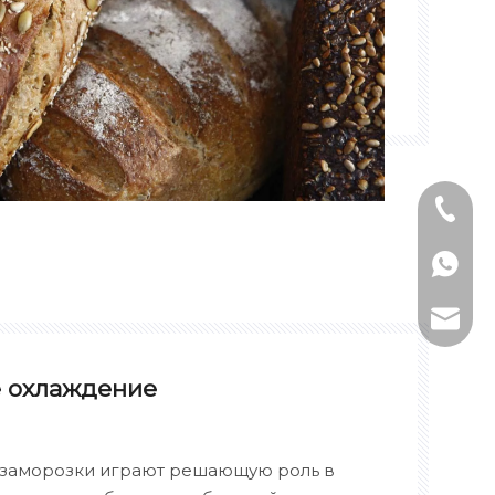
Тел: +8
WhatsAp
Электро
 охлаждение
 заморозки играют решающую роль в