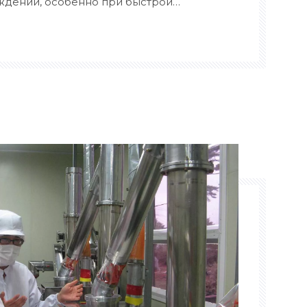
дении, особенно при быстрой
епродуктов и других пищевых
я передовые принципы теплопередачи,
особствуют быстрому снижению
я качество и текстуру.