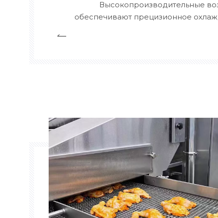
Высокопроизводительные воз
обеспечивают прецизионное охлаж
после выпечки, обеспечивая оп
текстуры и длительный срок хране
выпечки и кондитерских изделий. Н
многозонным контролем 
температурной 