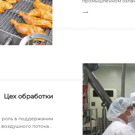
промышленном охлаж
заморозке мяса, мор
продуктов. Использу
испарители Stelx сп
температуры, сохраня
Цех обработки
ю роль в поддержании
 воздушного потока в
регулируя внутренний