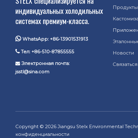
STELX специализируется на
Продукты
индивидуальных холодильных
системах премиум-класса.
Кастомиз
Приложе

WhatsApp: +86-13901531913
Эталонны

Тел: +86-510-87855555
Новости
Электронная почта:

Связаться
jsstl@sina.com
Copyright ©
2026
Jiangsu Stelx Environmental Tech
конфиденциальности