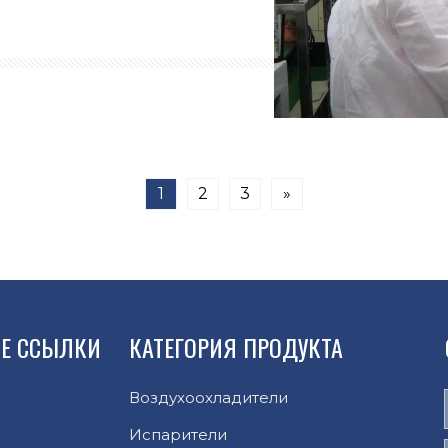
 стабильную среду для
оцессов, снижая риск
 поставить под угрозу
продукт.
1
2
3
»
Е ССЫЛКИ
КАТЕГОРИЯ ПРОДУКТА
Воздухоохладители
Испарители