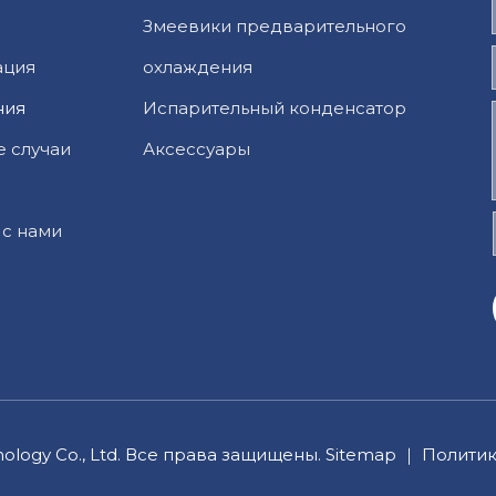
Змеевики предварительного
ация
охлаждения
ния
Испарительный конденсатор
е случаи
Аксессуары
 с нами
nology Co., Ltd. Все права защищены.
Sitemap
｜
Полити