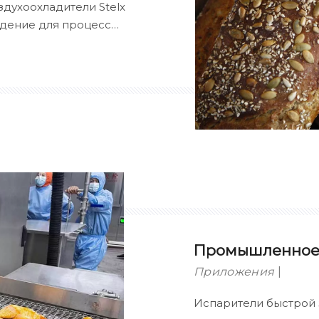
духоохладители Stelx
дение для процессов
тимальное сохранение
ния домашнего хлеба,
аши системы оснащены
воздушного потока и
стабильностью ±0,5°C.
Промышленное
Приложения
Испарители быстрой