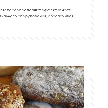
telx переопределяют эффективность
ильного оборудования, обеспечивая
е супермаркетов, холодильных складов
твенного питания. Разработанные для
олькими хладагентами (аммиак, CO₂,
достигают 99,8% времени безотказной
аптивному оттаиванию.