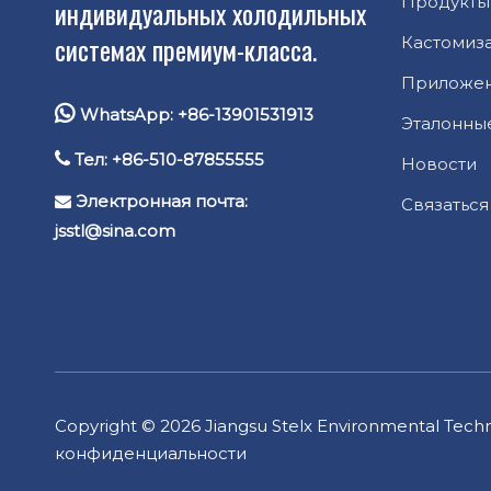
Продукты
индивидуальных холодильных
системах премиум-класса.
Кастомиз
Приложе

WhatsApp: +86-13901531913
Эталонны

Тел: +86-510-87855555
Новости
Электронная почта:

Связаться
jsstl@sina.com
Copyright ©
2026
Jiangsu Stelx Environmental Tech
конфиденциальности