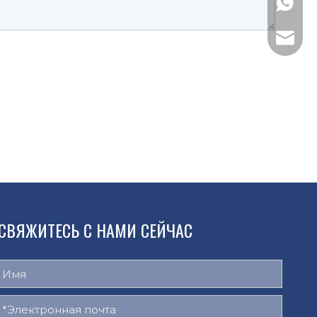
WhatsAp
Электро
СВЯЖИТЕСЬ С НАМИ СЕЙЧАС