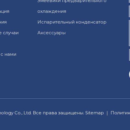
Змеевики предварительного
ация
охлаждения
ния
Испарительный конденсатор
е случаи
Аксессуары
 с нами
nology Co., Ltd. Все права защищены.
Sitemap
｜
Полити