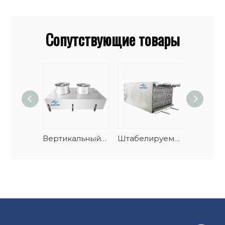
Сопутствующие товары
Вертикальный спиральный туннельный испаритель для морепродуктов с автоматическим размораживанием
Штабелируемый спиральный испаритель морозильной камеры из нержавеющей стали и AlMg