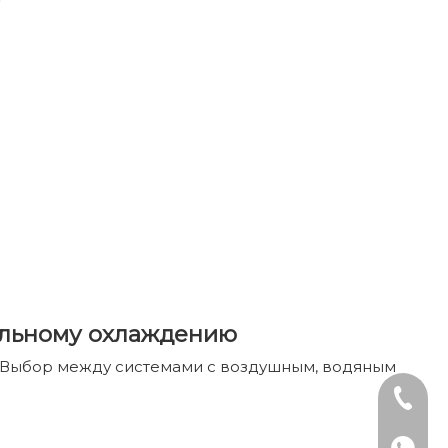
ельному охлаждению
. Выбор между системами с воздушным, водяным
Тел: +8