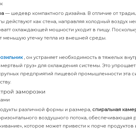
к
ра
— шедевр компактного дизайна. В отличие от тради
ты действуют как стена, направляя холодный воздух н
ловатт охлаждающей мощности уходит в пищу. Поскольк
т меньшую утечку тепла из внешней среды.
розильник
, он устраняет необходимость в тяжелых вн
мертвый груз» для охлаждения системы. Это упрощает
 крупных предприятий пищевой промышленности эта с
ству.
трой заморозки
ками
одукты различной формы и размера,
спиральная каме
 горизонтального воздушного потока, обеспечивающая
ивание», которое может привести к порче продуктов 