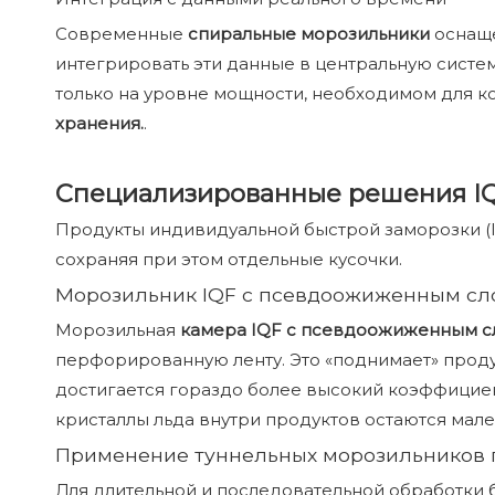
Современные
спиральные морозильники
оснаще
интегрировать эти данные в центральную систем
только на уровне мощности, необходимом для к
хранения.
.
Специализированные решения IQF
Продукты индивидуальной быстрой заморозки (IQ
сохраняя при этом отдельные кусочки.
Морозильник IQF с псевдоожиженным сло
Морозильная
камера IQF с псевдоожиженным 
перфорированную ленту. Это «поднимает» продук
достигается гораздо более высокий коэффициен
кристаллы льда внутри продуктов остаются мале
Применение туннельных морозильников
Для длительной и последовательной обработки б