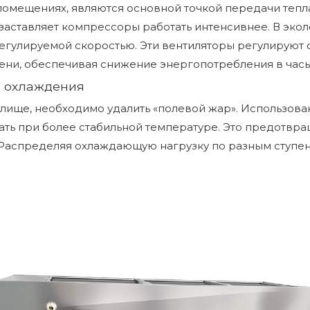
помещениях, являются основной точкой передачи тепла
 заставляет компрессоры работать интенсивнее. В эко
егулируемой скоростью. Эти вентиляторы регулируют 
ени, обеспечивая снижение энергопотребления в часы
о охлаждения
лище, необходимо удалить «полевой жар». Использов
ать при более стабильной температуре. Это предотвр
Распределяя охлаждающую нагрузку по разным ступеня