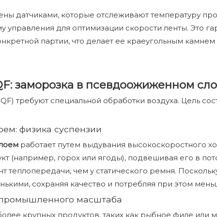
ны датчиками, которые отслеживают температуру про
у управления для оптимизации скорости ленты. Это га
онкретной партии, что делает ее краеугольным камнем
: заморозка в псевдоожиженном слое
F) требуют специальной обработки воздуха. Цель состо
ем: физика суспензии
слоем
работает путем выдувания высокоскоростного хо
т (например, горох или ягоды), подвешивая его в пот
т теплопередачи, чем у статического ремня. Поскольк
нькими, сохраняя качество и потребляя при этом меньш
 промышленного масштаба
олее крупных продуктов, таких как рыбное филе или 