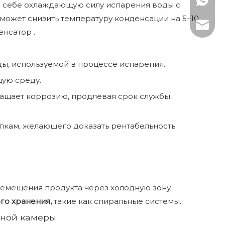
WhatsAp
в себе охлаждающую силу испарения воды с
ожет снизить температуру конденсации на 5–10
Электро
енсатор .
ы, используемой в процессе испарения.
ую среду.
ащает коррозию, продлевая срок службы
упкам, желающего доказать рентабельность
ремещения продукта через холодную зону
го хранения,
такие как спиральные системы.
ьной камеры