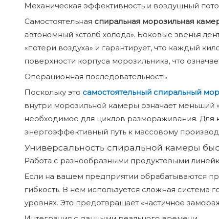
Механическая эффективность и воздушный пото
Самостоятельная
спиральная морозильная каме
автономный «столб холода». Боковые звенья лен
«потери воздуха» и гарантирует, что каждый ки
поверхности корпуса морозильника, что означае
Операционная последовательность
Поскольку это
самостоятельный спиральный мо
внутри морозильной камеры означает меньший «
необходимое для циклов размораживания. Для
энергоэффективный путь к массовому производ
Универсальность спиральной камеры быс
Работа с разнообразными продуктовыми линей
Если на вашем предприятии обрабатываются пр
гибкость. В нем используется сложная система
уровнях. Это предотвращает «частичное замораж
Интеграция с данными реального времени