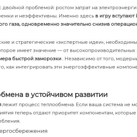
 с двойной проблемой: ростом затрат на электроэнерг
оемки и неэффективны. Именно здесь
в игру вступают
ого газа, одновременно значительно снизив операцио
кие и стратегические «экспертные идеи», необходимы
оторое имеет значение — от высокопроизводительных
мера быстрой заморозки
. Независимо от того, модерн
о, как интегрировать эти энергоэффективные компоне
бмена в устойчивом развитии
я
лежит процесс теплообмена. Если ваша система не мо
ятия теперь отдают приоритет компонентам, которые
ебления.
нергосбережения