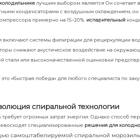
 холодильнике
лучшим выбором является Он сочетает 
тными конденсаторами с воздушным охлаждением, он м
компрессора примерно на 15–20%.
испарительный
конд
 включают системы фильтрации для рециркуляции вод
торы снижают акустическое воздействие на окружающ
й стали или высококачественной оцинковки предотвр
 это «быстрая победа» для любого специалиста по зак
волюция спиральной технологии
 требует огромных затрат энергии. Однако способ пе
превосходят специализированные
решения для холодно
щью самоштабелируемой спиральной морозил