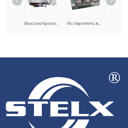
Высокопроизводительный низкотемпературный воздухоохладитель дальнего действия
Испаритель воздушного охладителя разрядки коммерческих промышленных вентиляторов ЭК двойной для завода пищевой промышленности